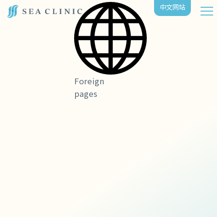
中⽂⽹站
Foreign
pages