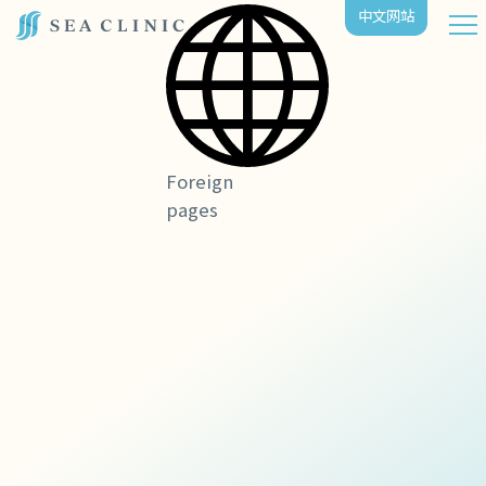
中⽂⽹站
Foreign
pages