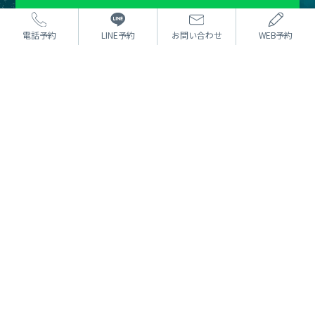
電話予約
LINE予約
お問い合わせ
WEB予約
お電話またはWEBフォームより
ご予約を受け付けております。
カウンセリングは無料です。
まずはお気軽にご相談ください。
⼆重術
どんな方法でもOK 埋没法
たるみ取り併用全切開二重術
目頭切開
目尻切開・下眼瞼下制（タレ目）
眼瞼下垂
⼩顔