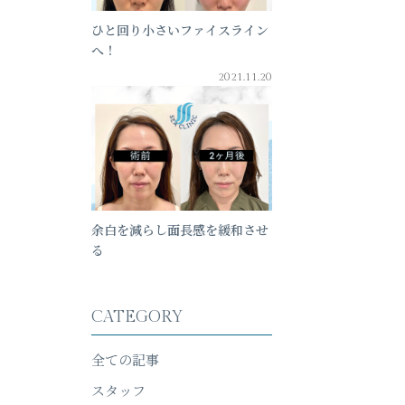
ひと回り小さいファイスライン
へ！
2021.11.20
余白を減らし面長感を緩和させ
る
CATEGORY
全ての記事
スタッフ