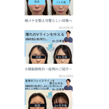
頬コケを整え可愛らしい印象へ
2021.09.25
小顔脂肪吸引～症例のご紹介～
2021.10.02