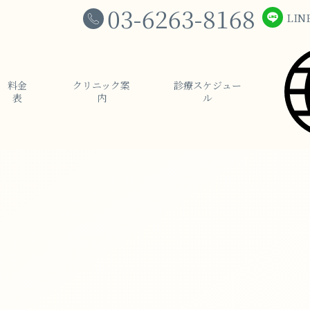
03-6263-8168
LIN
料⾦
クリニック案
診療スケジュー
表
内
ル