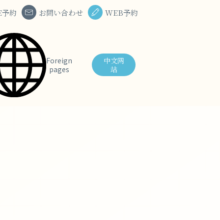
E予約
お問い合わせ
WEB予約
Foreign
中⽂⽹
pages
站