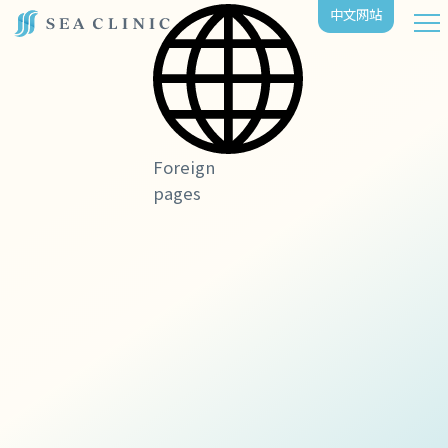
中⽂⽹站
Foreign
pages