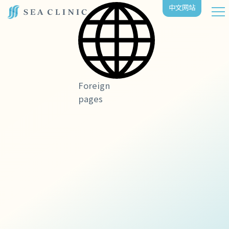
中⽂⽹站
Foreign
pages