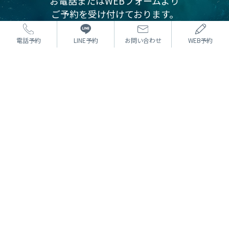
お電話またはWEBフォームより
ご予約を受け付けております。
カウンセリングは無料です。
まずはお気軽にご相談ください。
電話予約
LINE予約
お問い合わせ
WEB予約
⼆重術
どんな方法でもOK 埋没法
たるみ取り併用全切開二重術
目頭切開
目尻切開・下眼瞼下制（タレ目）
眼瞼下垂
⼩顔
HIFU
SEAライン −3D脂肪吸引−
SEAライン −糸リフト−