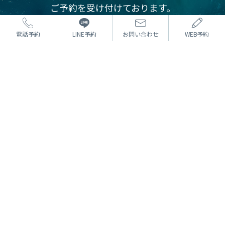
ご予約を受け付けております。
カウンセリングは無料です。
まずはお気軽にご相談ください。
電話予約
LINE予約
お問い合わせ
WEB予約
⼆重術
どんな方法でもOK 埋没法
たるみ取り併用全切開二重術
目頭切開
目尻切開・下眼瞼下制（タレ目）
眼瞼下垂
⼩顔
HIFU
SEAライン −3D脂肪吸引−
SEAライン −糸リフト−