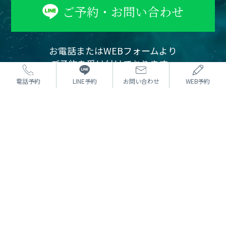
ご予約・お問い合わせ
お電話またはWEBフォームより
ご予約を受け付けております。
カウンセリングは無料です。
電話予約
LINE予約
お問い合わせ
WEB予約
まずはお気軽にご相談ください。
⼆重術
どんな方法でもOK 埋没法
たるみ取り併用全切開二重術
目頭切開
目尻切開・下眼瞼下制（タレ目）
眼瞼下垂