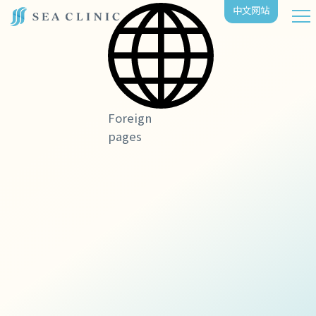
中⽂⽹站
Foreign
pages