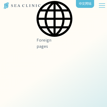
中⽂⽹站
Foreign
pages