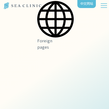
中⽂⽹站
Foreign
pages