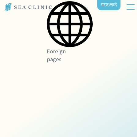
中⽂⽹站
Foreign
pages