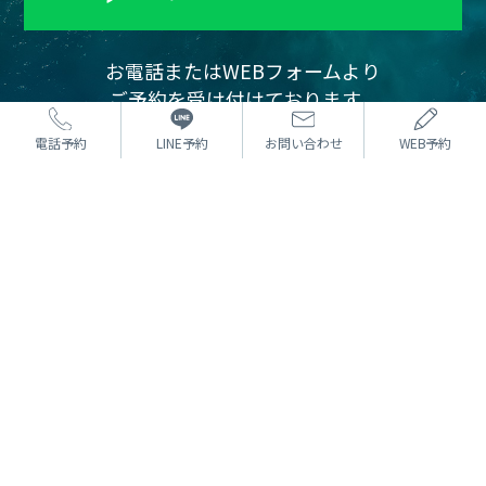
お電話またはWEBフォームより
ご予約を受け付けております。
カウンセリングは無料です。
電話予約
LINE予約
お問い合わせ
WEB予約
まずはお気軽にご相談ください。
⼆重術
どんな方法でもOK 埋没法
たるみ取り併用全切開二重術
目頭切開
目尻切開・下眼瞼下制（タレ目）
眼瞼下垂
⼩顔