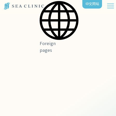
中⽂⽹站
Foreign
pages