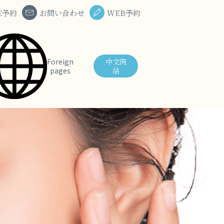
E予約
お問い合わせ
WEB予約
Foreign
中⽂⽹
pages
站