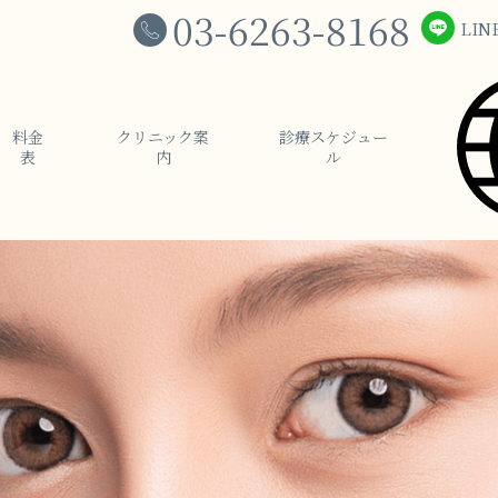
03-6263-8168
LIN
料⾦
クリニック案
診療スケジュー
表
内
ル