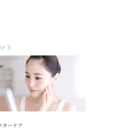
3
EP
フターケア