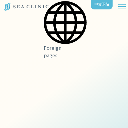
中⽂⽹站
Foreign
pages