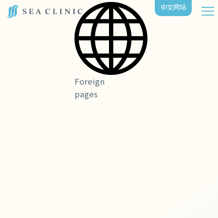
中⽂⽹站
Foreign
pages