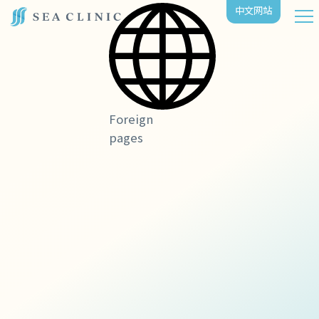
中⽂⽹站
Foreign
pages