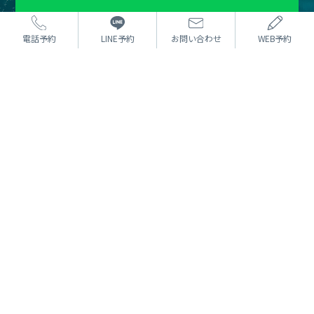
電話予約
LINE予約
お問い合わせ
WEB予約
お電話またはWEBフォームより
ご予約を受け付けております。
カウンセリングは無料です。
まずはお気軽にご相談ください。
⼆重術
どんな方法でもOK 埋没法
たるみ取り併用全切開二重術
目頭切開
目尻切開・下眼瞼下制（タレ目）
眼瞼下垂
⼩顔